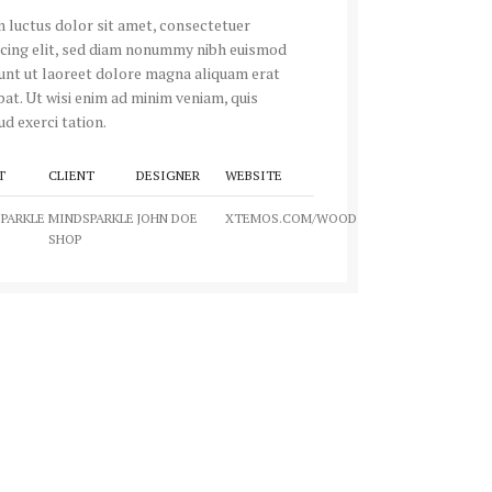
 luctus dolor sit amet, consectetuer
scing elit, sed diam nonummy nibh euismod
dunt ut laoreet dolore magna aliquam erat
at. Ut wisi enim ad minim veniam, quis
d exerci tation.
T
CLIENT
DESIGNER
WEBSITE
PARKLE
MINDSPARKLE
JOHN DOE
XTEMOS.COM/WOOD
SHOP