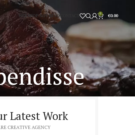
0
WEBSHOP SOY BESO
CONTACT
€
0.00
pendisse
r Latest Work
ARE CREATIVE AGENCY