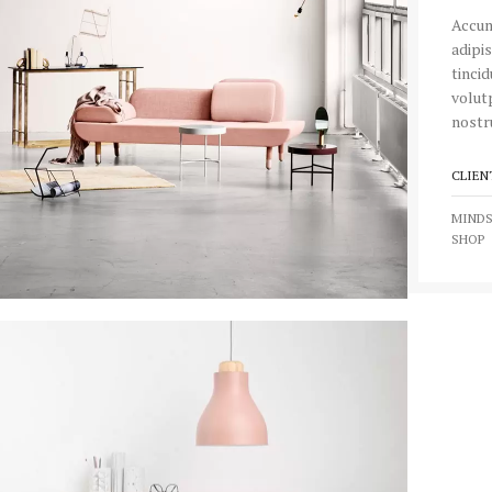
Accum
adipi
tinci
volutp
nostru
CLIEN
MINDS
SHOP