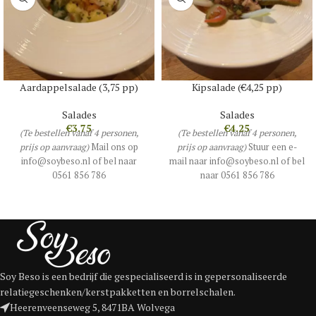
Aardappelsalade (3,75 pp)
Kipsalade (€4,25 pp)
Salades
Salades
€
3.75
€
4.25
(Te bestellen vanaf 4 personen,
(Te bestellen vanaf 4 personen,
prijs op aanvraag)
Mail ons op
prijs op aanvraag)
Stuur een e-
info@soybeso.nl of bel naar
mail naar info@soybeso.nl of bel
0561 856 786
naar 0561 856 786
Soy Beso is een bedrijf die gespecialiseerd is in gepersonaliseerde
relatiegeschenken/kerstpakketten en borrelschalen.
Heerenveenseweg 5, 8471BA Wolvega