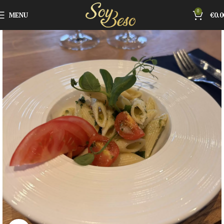
0
MENU
€
0.0