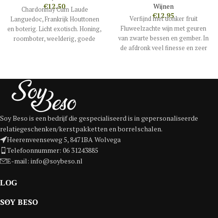
€
12.50
Wijnen
Chardonnay Cum Laude
€
12.95
Verfijnd met donker fruit
Languedoc, Frankrijk Houttonen
Fluweelzachte wijn met geuren
en boterig. Licht exotisch. Honing,
van zwarte bessen en gember. In
roomboter, weelderig, goede
de afdronk veel finesse en zeer
zuren en in de finale kweekpeer,
elegant. 12,95 per fles
lekker levendig. Mooie aanwezige
houttonen
Soy Beso is een bedrijf die gespecialiseerd is in gepersonaliseerde
relatiegeschenken/kerstpakketten en borrelschalen.
Heerenveenseweg 5, 8471BA Wolvega
Telefoonnummer: 06 31243885
E-mail: info@soybeso.nl
SOY BESO