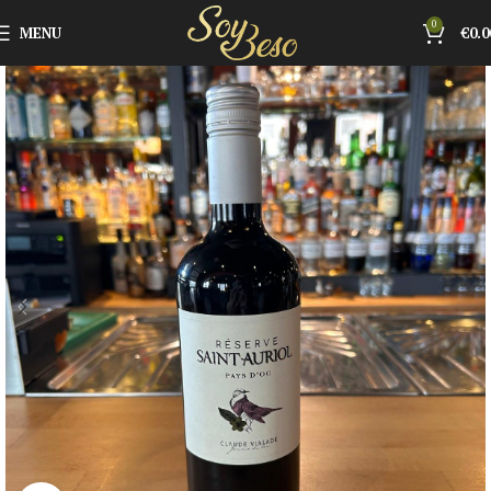
0
MENU
€
0.0