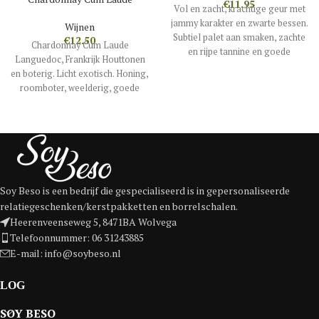
€
11.95
Vol en zacht, krachtige geur met
jammy karakter en zwarte bessen.
Wijnen
Subtiel palet aan smaken, zachte
€
12.50
Chardonnay Cum Laude
en rijpe tannine en goede
Languedoc, Frankrijk Houttonen
aromatische intensiteit Per fles
en boterig. Licht exotisch. Honing,
betaal je maar liefst 11,95,-
roomboter, weelderig, goede
zuren en in de finale kweekpeer,
lekker levendig. Mooie aanwezige
houttonen
Soy Beso is een bedrijf die gespecialiseerd is in gepersonaliseerde
relatiegeschenken/kerstpakketten en borrelschalen.
Heerenveenseweg 5, 8471BA Wolvega
Telefoonnummer: 06 31243885
E-mail: info@soybeso.nl
SOY BESO