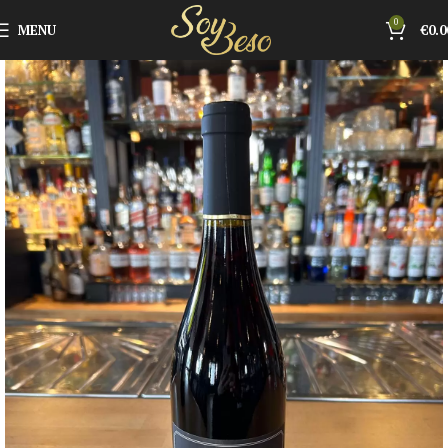
0
MENU
€
0.0